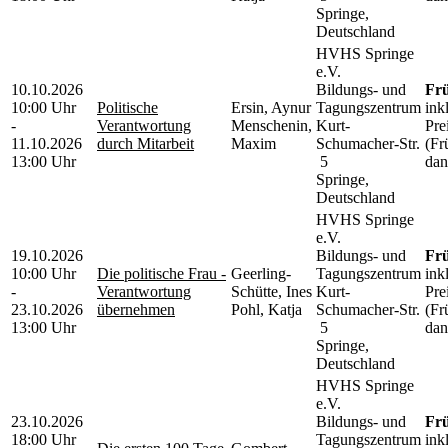
Springe,
Deutschland
HVHS Springe
e.V.
10.10.2026
Bildungs- und
Frü
10:00 Uhr
Politische
Ersin, Aynur
Tagungszentrum
ink
-
Verantwortung
Menschenin,
Kurt-
Pre
11.10.2026
durch Mitarbeit
Maxim
Schumacher-Str.
(Fr
13:00 Uhr
5
dan
Springe,
Deutschland
HVHS Springe
e.V.
19.10.2026
Bildungs- und
Frü
10:00 Uhr
Die politische Frau -
Geerling-
Tagungszentrum
ink
-
Verantwortung
Schütte, Ines
Kurt-
Pre
23.10.2026
übernehmen
Pohl, Katja
Schumacher-Str.
(Fr
13:00 Uhr
5
dan
Springe,
Deutschland
HVHS Springe
e.V.
23.10.2026
Bildungs- und
Frü
18:00 Uhr
Tagungszentrum
ink