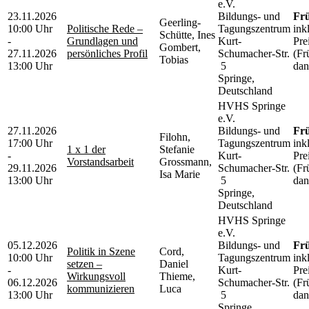
e.V.
23.11.2026
Bildungs- und
Frü
Geerling-
10:00 Uhr
Politische Rede –
Tagungszentrum
ink
Schütte, Ines
-
Grundlagen und
Kurt-
Pre
Gombert,
27.11.2026
persönliches Profil
Schumacher-Str.
(Fr
Tobias
13:00 Uhr
5
dan
Springe,
Deutschland
HVHS Springe
e.V.
27.11.2026
Bildungs- und
Frü
Filohn,
17:00 Uhr
Tagungszentrum
ink
1 x 1 der
Stefanie
-
Kurt-
Pre
Vorstandsarbeit
Grossmann,
29.11.2026
Schumacher-Str.
(Fr
Isa Marie
13:00 Uhr
5
dan
Springe,
Deutschland
HVHS Springe
e.V.
05.12.2026
Bildungs- und
Frü
Politik in Szene
Cord,
10:00 Uhr
Tagungszentrum
ink
setzen –
Daniel
-
Kurt-
Pre
Wirkungsvoll
Thieme,
06.12.2026
Schumacher-Str.
(Fr
kommunizieren
Luca
13:00 Uhr
5
dan
Springe,