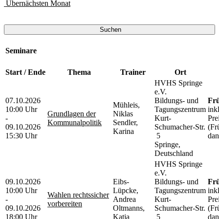
Übernächsten Monat
Suchen
Seminare
Start / Ende
Thema
Trainer
Ort
HVHS Springe
e.V.
07.10.2026
Bildungs- und
Frü
Mühleis,
10:00 Uhr
Tagungszentrum
ink
Grundlagen der
Niklas
-
Kurt-
Pre
Kommunalpolitik
Sendler,
09.10.2026
Schumacher-Str.
(Fr
Karina
15:30 Uhr
5
dan
Springe,
Deutschland
HVHS Springe
e.V.
09.10.2026
Eibs-
Bildungs- und
Frü
10:00 Uhr
Lüpcke,
Tagungszentrum
ink
Wahlen rechtssicher
-
Andrea
Kurt-
Pre
vorbereiten
09.10.2026
Oltmanns,
Schumacher-Str.
(Fr
18:00 Uhr
Katja
5
dan