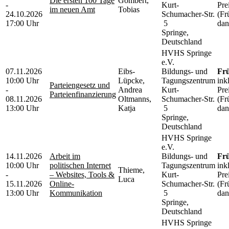
Die ersten 100 Tage
Gombert,
-
Kurt-
Pre
im neuen Amt
Tobias
24.10.2026
Schumacher-Str.
(Fr
17:00 Uhr
5
dan
Springe,
Deutschland
HVHS Springe
e.V.
07.11.2026
Eibs-
Bildungs- und
Frü
10:00 Uhr
Lüpcke,
Tagungszentrum
ink
Parteiengesetz und
-
Andrea
Kurt-
Pre
Parteienfinanzierung
08.11.2026
Oltmanns,
Schumacher-Str.
(Fr
13:00 Uhr
Katja
5
dan
Springe,
Deutschland
HVHS Springe
e.V.
14.11.2026
Arbeit im
Bildungs- und
Frü
10:00 Uhr
politischen Internet
Tagungszentrum
ink
Thieme,
-
– Websites, Tools &
Kurt-
Pre
Luca
15.11.2026
Online-
Schumacher-Str.
(Fr
13:00 Uhr
Kommunikation
5
dan
Springe,
Deutschland
HVHS Springe